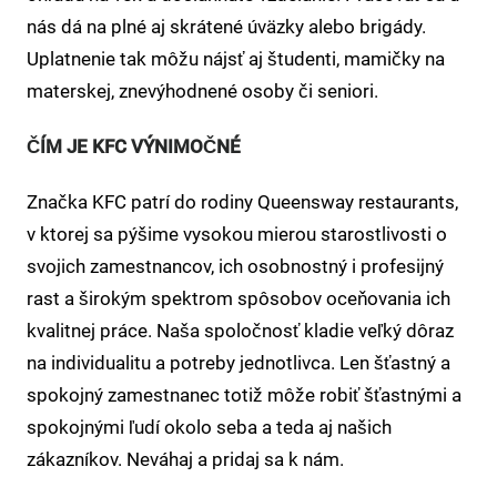
nás dá na plné aj skrátené úväzky alebo brigády.
Uplatnenie tak môžu nájsť aj študenti, mamičky na
materskej, znevýhodnené osoby či seniori.
ČÍM JE KFC VÝNIMOČNÉ
Značka KFC patrí do rodiny Queensway restaurants,
v ktorej sa pýšime vysokou mierou starostlivosti o
svojich zamestnancov, ich osobnostný i profesijný
rast a širokým spektrom spôsobov oceňovania ich
kvalitnej práce. Naša spoločnosť kladie veľký dôraz
na individualitu a potreby jednotlivca. Len šťastný a
spokojný zamestnanec totiž môže robiť šťastnými a
spokojnými ľudí okolo seba a teda aj našich
zákazníkov. Neváhaj a pridaj sa k nám.