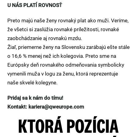
U NÁS PLATÍ ROVNOSŤ
Preto majú naše ženy rovnaký plat ako muži. Veríme,
že všetci si zaslúžia rovnaké príležitosti, rovnaké
zaobchádzanie aj rovnakú mzdu.
Žiaľ, priemerne ženy na Slovensku zarábajú ešte stále
o 16,6 % menej než ich kolegovia. Preto sme na
Európsky deň rovnakého odmeňovania symbolicky
vymenili muža v logu za ženu, ktorá reprezentuje
naše skvelé kolegyne.
Pridaj sa k nám do tímu!
Kontakt: kariera@qweurope.com
KTORÁ POZÍCIA