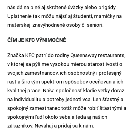
nás dá na plné aj skrátené úväzky alebo brigády.
Uplatnenie tak môžu nájsť aj študenti, mamičky na
materskej, znevýhodnené osoby či seniori.
ČÍM JE KFC VÝNIMOČNÉ
Značka KFC patrí do rodiny Queensway restaurants,
v ktorej sa pýšime vysokou mierou starostlivosti o
svojich zamestnancov, ich osobnostný i profesijný
rast a širokým spektrom spôsobov oceňovania ich
kvalitnej práce. Naša spoločnosť kladie veľký dôraz
na individualitu a potreby jednotlivca. Len šťastný a
spokojný zamestnanec totiž môže robiť šťastnými a
spokojnými ľudí okolo seba a teda aj našich
zákazníkov. Neváhaj a pridaj sa k nám.