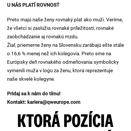
U NÁS PLATÍ ROVNOSŤ
Preto majú naše ženy rovnaký plat ako muži. Veríme,
že všetci si zaslúžia rovnaké príležitosti, rovnaké
zaobchádzanie aj rovnakú mzdu.
Žiaľ, priemerne ženy na Slovensku zarábajú ešte stále
o 16,6 % menej než ich kolegovia. Preto sme na
Európsky deň rovnakého odmeňovania symbolicky
vymenili muža v logu za ženu, ktorá reprezentuje
naše skvelé kolegyne.
Pridaj sa k nám do tímu!
Kontakt: kariera@qweurope.com
KTORÁ POZÍCIA