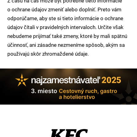
Z času na čas môže byť potrebné tieto informácie
o ochrane údajov zmeniť alebo doplniť. Preto vám
odporúčame, aby ste si tieto informácie o ochrane
údajov čítali v pravidelných intervaloch. Určite však
nebudeme prijímať také zmeny, ktoré by mali spätnú
účinnosť, ani zásadne nezmeníme spôsob, akým sa
používajú skôr zhromaždené údaje.