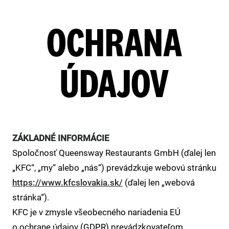
OCHRANA
ÚDAJOV
ZÁKLADNÉ INFORMÁCIE
Spoločnosť Queensway Restaurants GmbH (ďalej len
„KFC“, „my“ alebo „nás“) prevádzkuje webovú stránku
https://www.kfcslovakia.sk/
(ďalej len „webová
stránka“).
KFC je v zmysle všeobecného nariadenia EÚ
o ochrane údajov (GDPR) prevádzkovateľom