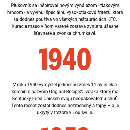
Plukovník sa inšpiroval novým vynálezom - tlakovým
hrncom - a vyvinul špeciálnu vysokotlakovú fritézu, ktorá
sa dodnes používa vo všetkých reštauráciách KFC.
Kuracie mäso v ňom varené zostáva zvnútra úžasne
šťavnaté a zvonka chrumkavé.
1940
V roku 1940 vymyslel jedinečnú zmes 11 byliniek a
korenín s názvom Original Recipe®, vďaka ktorej má
Kentucky Fried Chicken svoju neopakovateľnú chuť.
Tento recept zostal dodnes nezmenený a tajný – a je
ukrytý v trezore v Louisville.