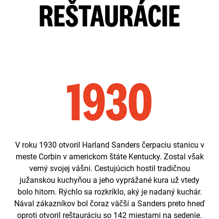
REŠTAURÁCIE
1930
V roku 1930 otvoril Harland Sanders čerpaciu stanicu v
meste Corbin v americkom štáte Kentucky. Zostal však
verný svojej vášni. Cestujúcich hostil tradičnou
južanskou kuchyňou a jeho vyprážané kura už vtedy
bolo hitom. Rýchlo sa rozkríklo, aký je nadaný kuchár.
Nával zákazníkov bol čoraz väčší a Sanders preto hneď
oproti otvoril reštauráciu so 142 miestami na sedenie.