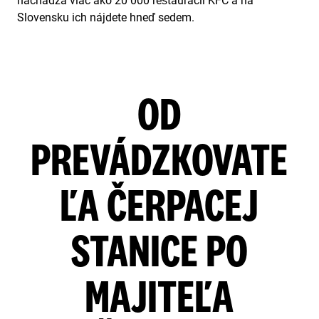
nachádza viac ako 20 000 reštaurácií KFC a na
Slovensku ich nájdete hneď sedem.
OD
PREVÁDZKOVATE
ĽA ČERPACEJ
STANICE PO
MAJITEĽA