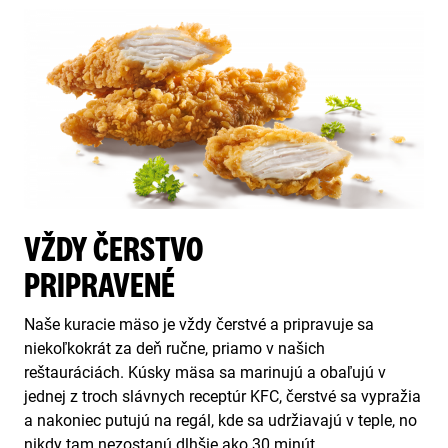
VŽDY ČERSTVO
PRIPRAVENÉ
Naše kuracie mäso je vždy čerstvé a pripravuje sa
niekoľkokrát za deň ručne, priamo v našich
reštauráciách. Kúsky mäsa sa marinujú a obaľujú v
jednej z troch slávnych receptúr KFC, čerstvé sa vypražia
a nakoniec putujú na regál, kde sa udržiavajú v teple, no
nikdy tam nezostanú dlhšie ako 30 minút.