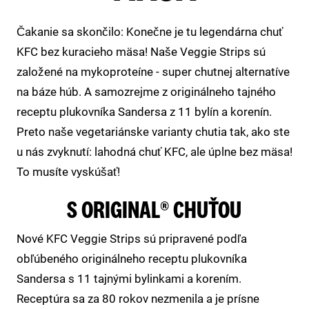
Čakanie sa skončilo: Konečne je tu legendárna chuť
KFC bez kuracieho mäsa! Naše Veggie Strips sú
založené na mykoproteíne - super chutnej alternatíve
na báze húb. A samozrejme z originálneho tajného
receptu plukovníka Sandersa z 11 bylín a korenín.
Preto naše vegetariánske varianty chutia tak, ako ste
u nás zvyknutí: lahodná chuť KFC, ale úplne bez mäsa!
To musíte vyskúšať!
S ORIGINAL® CHUŤOU
Nové KFC Veggie Strips sú pripravené podľa
obľúbeného originálneho receptu plukovníka
Sandersa s 11 tajnými bylinkami a korením.
Receptúra ​​sa za 80 rokov nezmenila a je prísne