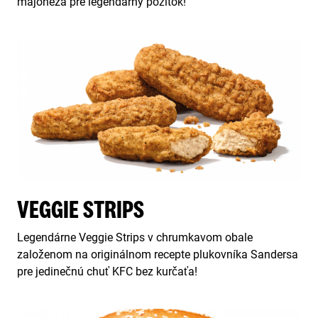
majonéza pre legendárny pôžitok!
VEGGIE STRIPS
Legendárne Veggie Strips v chrumkavom obale
založenom na originálnom recepte plukovníka Sandersa
pre jedinečnú chuť KFC bez kurčaťa!