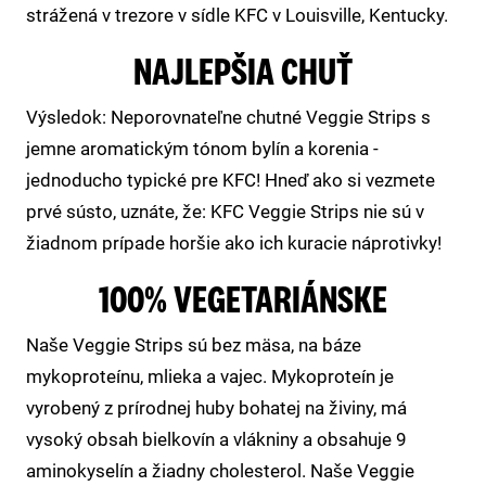
strážená v trezore v sídle KFC v Louisville, Kentucky.
NAJLEPŠIA CHUŤ
Výsledok: Neporovnateľne chutné Veggie Strips s
jemne aromatickým tónom bylín a korenia -
jednoducho typické pre KFC! Hneď ako si vezmete
prvé sústo, uznáte, že: KFC Veggie Strips nie sú v
žiadnom prípade horšie ako ich kuracie náprotivky!
100% VEGETARIÁNSKE
Naše Veggie Strips sú bez mäsa, na báze
mykoproteínu, mlieka a vajec. Mykoproteín je
vyrobený z prírodnej huby bohatej na živiny, má
vysoký obsah bielkovín a vlákniny a obsahuje 9
aminokyselín a žiadny cholesterol. Naše Veggie