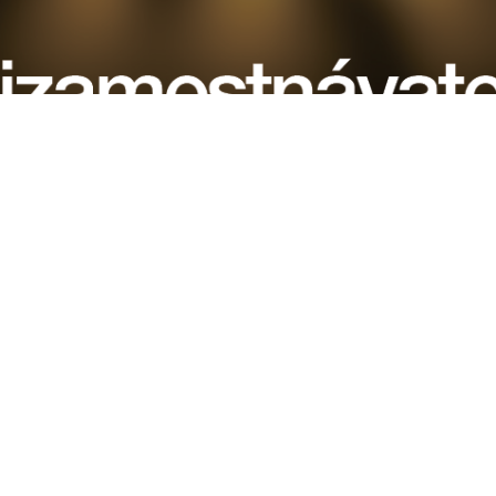
e hodiny
 do Nedela
 21:00 Hodiny
ro-01.01.2024
 Collect
učenia cez
Bolt
/
Wolt
Foodpanda
 do Nedela
 21:00 Hodiny
e hodiny
 do Nedela
 21:00 Hodiny
učenia cez
 do Nedela
 21:00 Hodiny