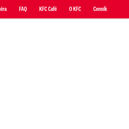
iéra
FAQ
KFC Café
O KFC
Cenník