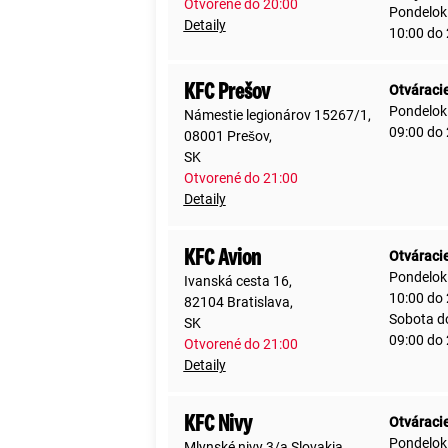
Otvorené do 20:00
Pondelok
Detaily
10:00 do
KFC Prešov
Otváraci
Pondelok
Námestie legionárov 15267/1,
09:00 do
08001 Prešov,
SK
Otvorené do 21:00
Detaily
KFC Avion
Otváraci
Pondelok
Ivanská cesta 16,
10:00 do
82104 Bratislava,
Sobota d
SK
09:00 do
Otvorené do 21:00
Detaily
KFC Nivy
Otváraci
Pondelok
Mlynské nivy 3/a Slovakia,