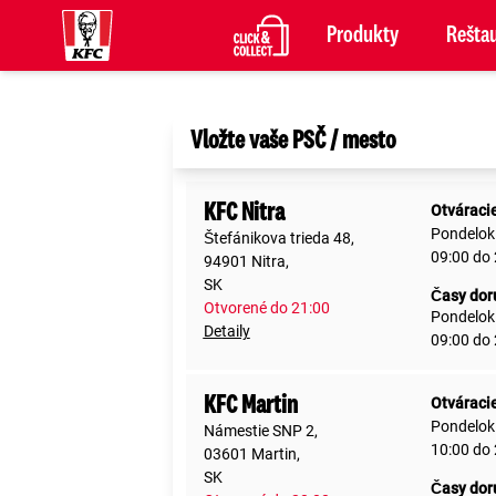
Produkty
Reštau
Vložte vaše PSČ / mesto
KFC Nitra
Otváraci
Pondelok
Štefánikova trieda 48,
09:00 do
94901 Nitra,
SK
Časy dor
Otvorené do 21:00
Pondelok
Detaily
09:00 do
KFC Martin
Otváraci
Pondelok
Námestie SNP 2,
10:00 do
03601 Martin,
SK
Časy dor