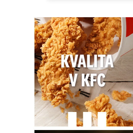
Click and
SK
Otvorené do 21:00
Časy dor
Detaily
Pondelok
10:00 do
KFC Banska Bystrica Drive
Otváraci
Pondelok
Zvolenska Cesta 15776 - 6A,
10:00 do
97401 Banska Bystrica,
KVALITA
SK
Časy dor
Otvorené do 22:00
Pondelok
Detaily
10:00 do
V KFC
KFC Bory Mall
Otváraci
Pondelok
Bory Mall Lamač 6780,
10:00 do
841 03 Bratislava,
Click and
SK
Otvorené do 21:00
Časy dor
Detaily
Pondelok
10:00 do