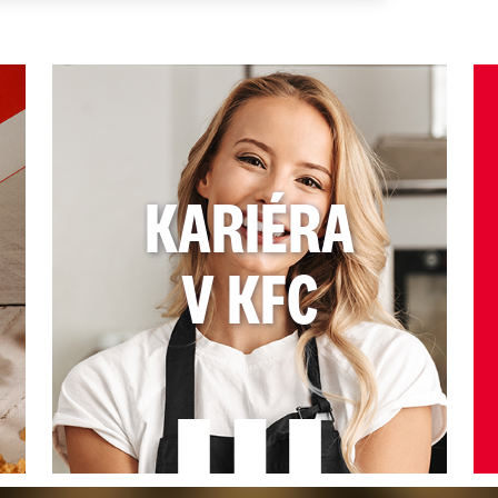
 Collect
učenia cez
Bolt
/
Wolt
/
Bistro
/
Foodpanda
 do Nedela
 21:00 Hodiny
e hodiny
 do Nedela
 22:00 Hodiny
KARIÉRA
učenia cez
 do Nedela
 22:00 Hodiny
V KFC
e hodiny
 do Nedela
 21:00 Hodiny
 Collect
učenia cez
Bolt
/
Wolt
/
Bistro
/
Foodpanda
 do Nedela
 21:00 Hodiny