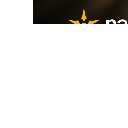
KFC Európa SC
Otváraci
Pondelok
Európa SC Na Troskách 25,
09:00 do
974 01 Banská Bystrica,
Už čosko
SK
Otvorené do 21:00
Click and
Detaily
Časy dor
Pondelok
09:00 do
KFC Eurovea
Otváraci
Pondelok
Pribinova 8,
10:00 do
81109 Bratislava,
SK
Časy dor
Otvorené do 21:00
Pondelok
Detaily
10:00 do