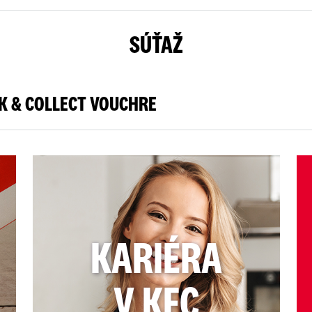
SÚŤAŽ
CK & COLLECT VOUCHRE
KARIÉRA
V KFC