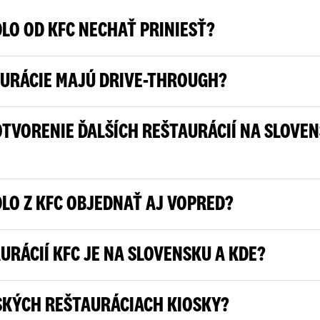
DLO OD KFC NECHAŤ PRINIESŤ?
URÁCIE MAJÚ DRIVE-THROUGH?
OTVORENIE ĎALŠÍCH REŠTAURÁCIÍ NA SLOVE
DLO Z KFC OBJEDNAŤ AJ VOPRED?
URÁCIÍ KFC JE NA SLOVENSKU A KDE?
SKÝCH REŠTAURÁCIACH KIOSKY?