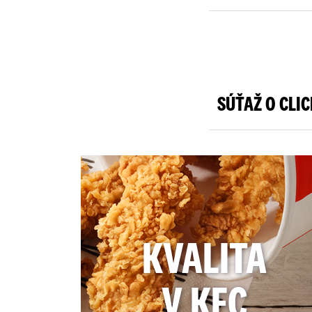
SÚŤAŽ O CLI
KVALITA
V KFC