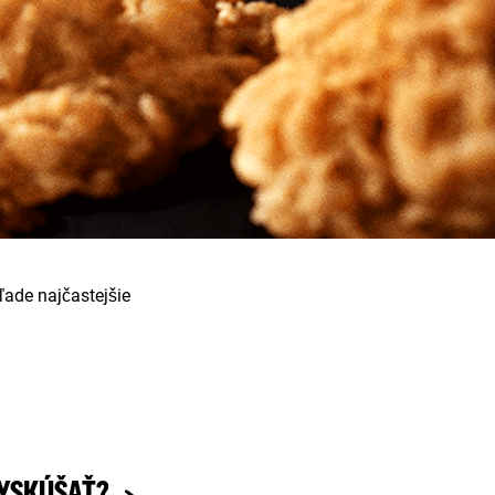
ade najčastejšie
VYSKÚŠAŤ?