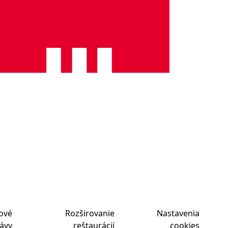
ové
Rozširovanie
Nastavenia
ávy
reštaurácií
cookies