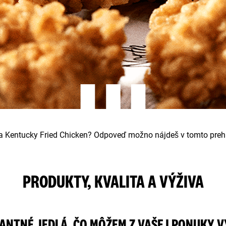
a Kentucky Fried Chicken? Odpoveď možno nájdeš v tomto prehľ
PRODUKTY, KVALITA A VÝŽIVA
ANTNÉ JEDLÁ, ČO MÔŽEM Z VAŠEJ PONUKY 