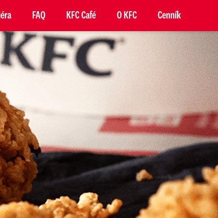
iéra
FAQ
KFC Café
O KFC
Cenník