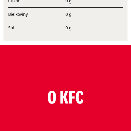
Cukor
0 g
Bielkoviny
0 g
Soľ
0 g
O KFC