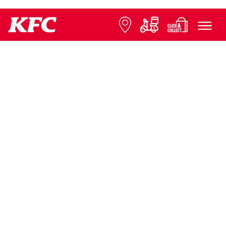
© 2026 KFC
FAQ
Ochrana údajov
Informácie k franchisingu
Kontaktujte nás
Tlačové správy
Rozširovanie reštaurácií
Nastavenia cookies