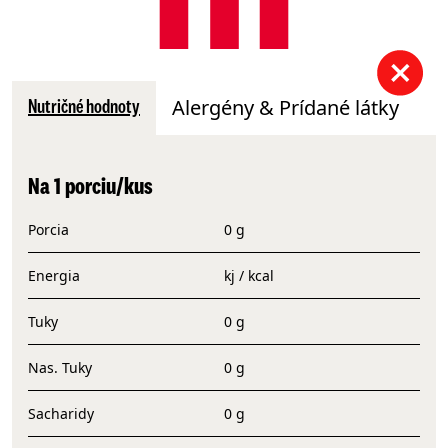
Alergény & Prídané látky
Nutričné hodnoty
Na 1 porciu/kus
Porcia
0 g
Energia
kj / kcal
Tuky
0 g
Nas. Tuky
0 g
Sacharidy
0 g