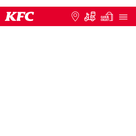
© 2026 KFC
FAQ
Ochrana údajov
Informácie k franchisingu
Kontaktujte nás
Tlačové správy
Rozširovanie reštaurácií
Nastavenia cookies