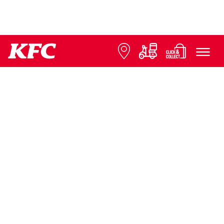
© 2026 KFC
FAQ
Ochrana údajov
Informácie k franchisingu