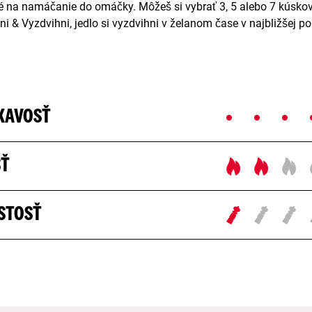
né na namáčanie do omáčky. Môžeš si vybrať 3, 5 alebo 7 kúskov
kni & Vyzdvihni, jedlo si vyzdvihni v želanom čase v najbližšej p
KAVOSŤ
SŤ
STOSŤ