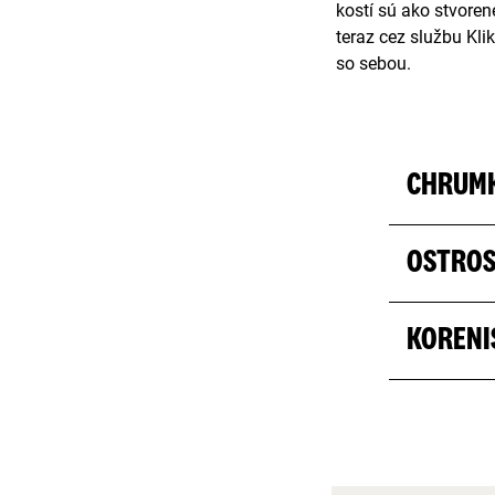
kostí sú ako stvore
teraz cez službu Kli
so sebou.
CHRUM
OSTRO
KORENI