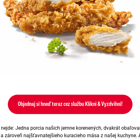
Objednaj si hneď teraz cez službu Klikni & Vyzdvihni!
 nejde: Jedna porcia našich jemne korenených, dvakrát obaľova
a zároveň najšťavnatejšieho kuracieho mäsa z našej kuchyne. A 