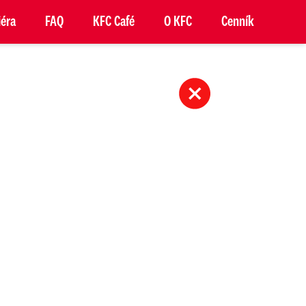
iéra
FAQ
KFC Café
O KFC
Cenník