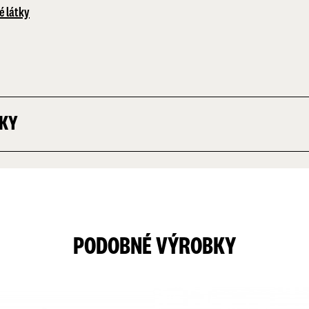
é látky
TKY
PODOBNÉ VÝROBKY