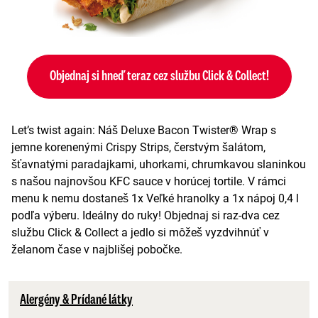
Objednaj si hneď teraz cez službu Click & Collect!
Let’s twist again: Náš Deluxe Bacon Twister® Wrap s
jemne korenenými Crispy Strips, čerstvým šalátom,
šťavnatými paradajkami, uhorkami, chrumkavou slaninkou
s našou najnovšou KFC sauce v horúcej tortile. V rámci
menu k nemu dostaneš 1x Veľké hranolky a 1x nápoj 0,4 l
podľa výberu. Ideálny do ruky! Objednaj si raz-dva cez
službu Click & Collect a jedlo si môžeš vyzdvihnúť v
želanom čase v najblišej pobočke.
Alergény & Prídané látky