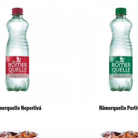
erquelle Neperlivá
Römerquelle Perli