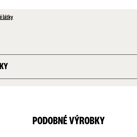
é látky
TKY
PODOBNÉ VÝROBKY