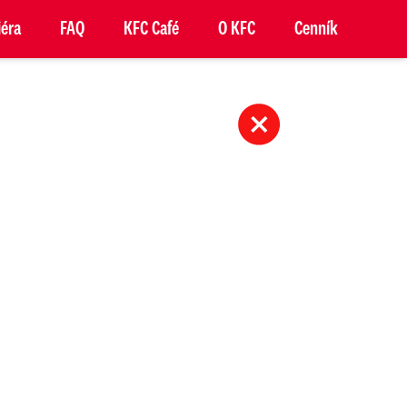
iéra
FAQ
KFC Café
O KFC
Cenník