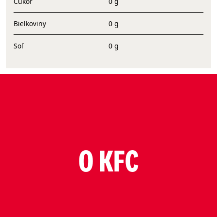
Cukor
0 g
Bielkoviny
0 g
Soľ
0 g
O KFC