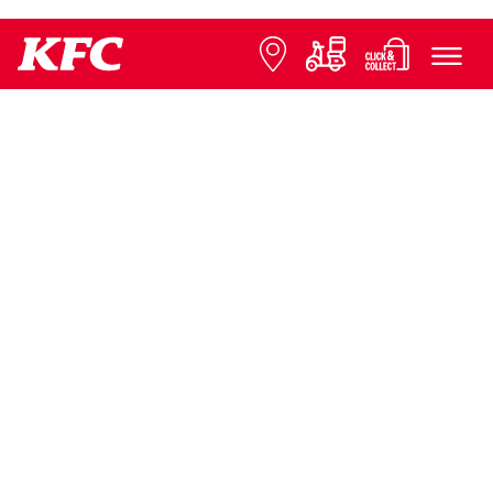
© 2026 KFC
FAQ
Ochrana údajov
Informácie k franchisingu
Kontaktujte nás
Tlačové správy
Rozširovanie reštaurácií
Nastavenia cookies