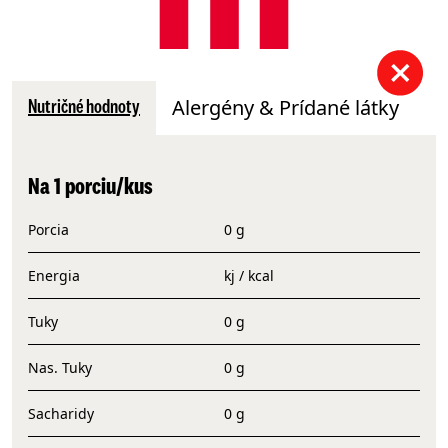
Alergény & Prídané látky
Nutričné hodnoty
Na 1 porciu/kus
Porcia
0 g
Energia
kj / kcal
Tuky
0 g
Nas. Tuky
0 g
Sacharidy
0 g