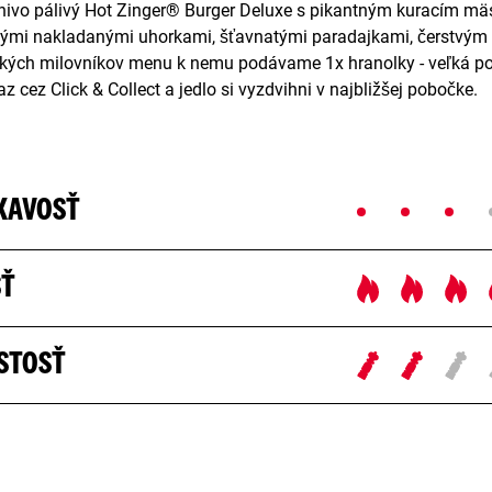
hnivo pálivý Hot Zinger® Burger Deluxe s pikantným kuracím m
lými nakladanými uhorkami, šťavnatými paradajkami, čerstvým
kých milovníkov menu k nemu podávame 1x hranolky - veľká porc
z cez Click & Collect a jedlo si vyzdvihni v najbližšej pobočke.
KAVOSŤ
SŤ
STOSŤ