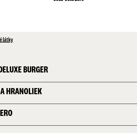
é látky
 DELUXE BURGER
IA HRANOLIEK
ZERO