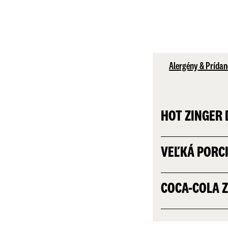
Alergény & Prídan
HOT ZINGER
VEĽKÁ PORC
COCA-COLA 