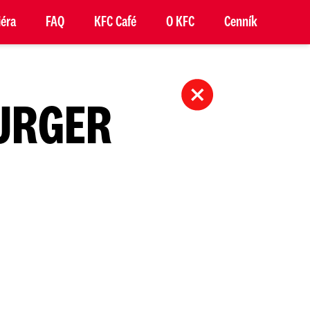
iéra
FAQ
KFC Café
O KFC
Cenník
BURGER