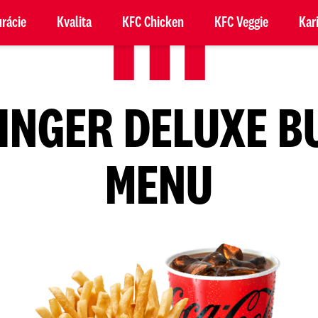
rácie
Kvalita
KFC Chicken
KFC Veggie
Kar
INGER DELUXE 
MENU