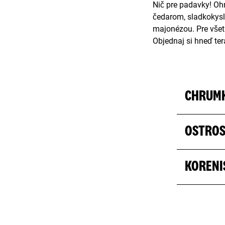
Nič pre padavky! O
čedarom, sladkokys
majonézou. Pre všet
Objednaj si hneď tera
CHRUM
OSTRO
KORENI