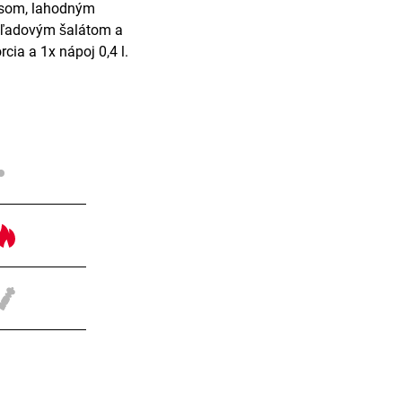
äsom, lahodným
 ľadovým šalátom a
ia a 1x nápoj 0,4 l.