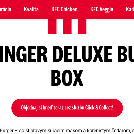
rácie
Kvalita
KFC Chicken
KFC Veggie
Kar
INGER DELUXE 
BOX
Objednaj si hneď teraz cez službu Click & Collect!
 Burger – so štipľavým kuracím mäsom a korenistým čedarom, 