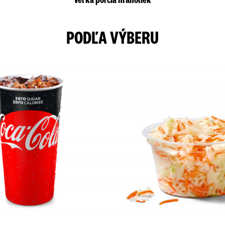
Veľká porcia hranoliek
PODĽA VÝBERU