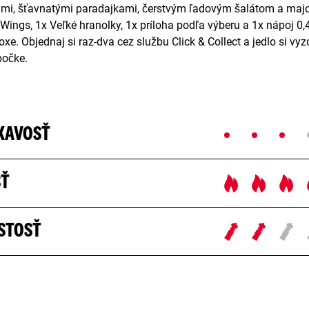
mi, šťavnatými paradajkami, čerstvým ľadovým šalátom a majo
Wings, 1x Veľké hranolky, 1x príloha podľa výberu a 1x nápoj 0,4
e. Objednaj si raz-dva cez službu Click & Collect a jedlo si vy
bočke.
KAVOSŤ
SŤ
STOSŤ