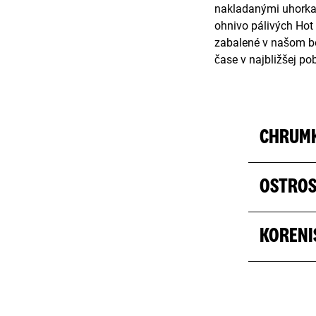
nakladanými uhorka
ohnivo pálivých Hot 
zabalené v našom box
čase v najbližšej po
CHRUM
OSTRO
KORENI