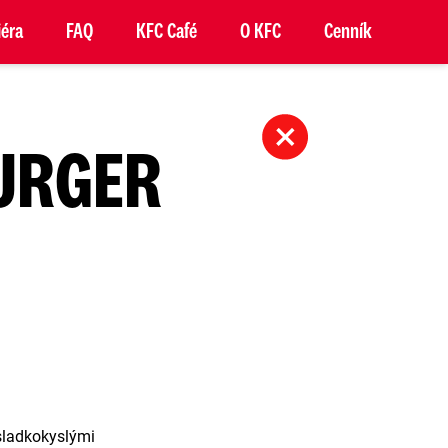
iéra
FAQ
KFC Café
O KFC
Cenník
BURGER
sladkokyslými