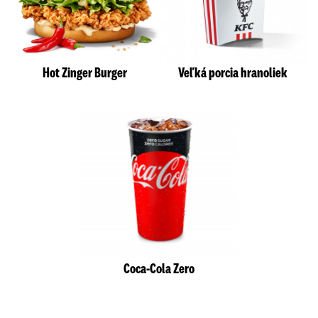
Hot Zinger Burger
Veľká porcia hranoliek
Coca-Cola Zero