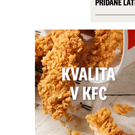
PRÍDANÉ LÁ
KVALITA
V KFC