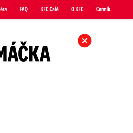
iéra
FAQ
KFC Café
O KFC
Cenník
OMÁČKA