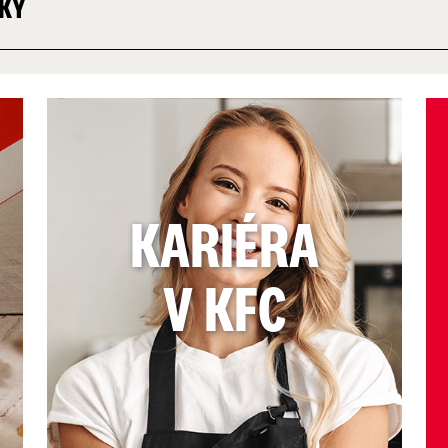
TKY
KARIÉRA
V KFC