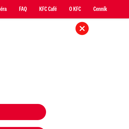
iéra
FAQ
KFC Café
O KFC
Cenník