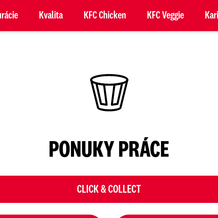
rácie
Kvalita
KFC Chicken
KFC Veggie
Kar
PONUKY PRÁCE
CLICK & COLLECT