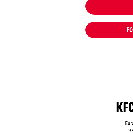
FO
KF
Eur
97