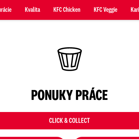
rácie
Kvalita
KFC Chicken
KFC Veggie
Kar
PONUKY PRÁCE
CLICK & COLLECT