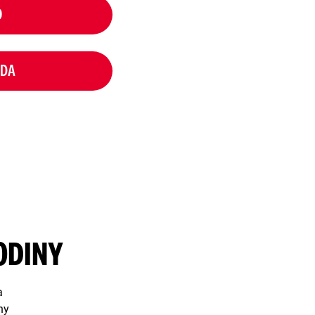
O
NDA
ODINY
a
ny