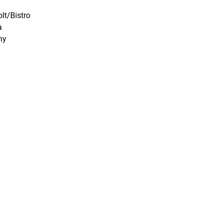
lt/Bistro
a
ny