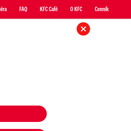
iéra
FAQ
KFC Café
O KFC
Cenník