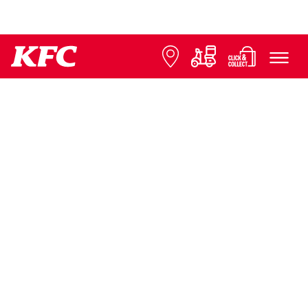
© 2026 KFC
FAQ
Ochrana údajov
Informácie k franchisingu
Kontaktujte nás
Tlačové správy