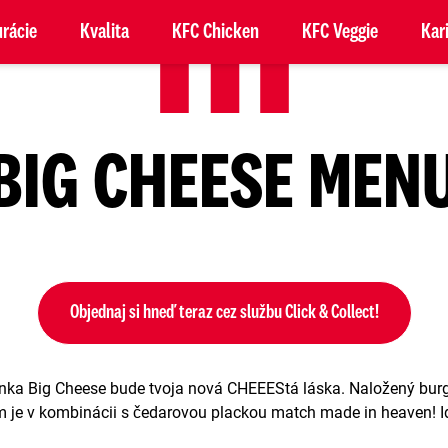
rácie
Kvalita
KFC Chicken
KFC Veggie
Kar
BIG CHEESE MEN
Objednaj si hneď teraz cez službu Click & Collect!
ka Big Cheese bude tvoja nová CHEEEStá láska. Naložený burg
je v kombinácii s čedarovou plackou match made in heaven! I