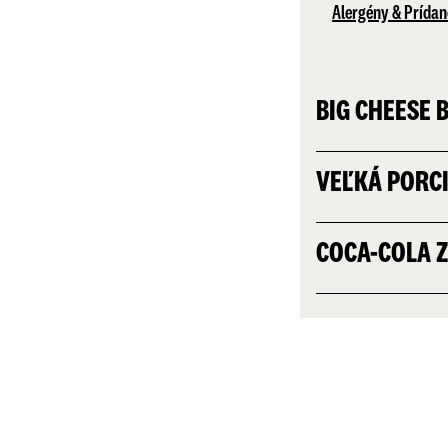
Alergény & Prídan
BIG CHEESE 
VEĽKÁ PORC
COCA-COLA 