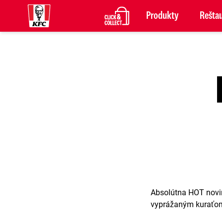
Produkty
Reštau
Absolútna HOT novin
vyprážaným kuraťom 