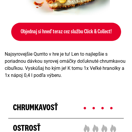
Objednaj si hneď teraz cez službu Click & Collect!
Najsyrovejšie Qurrito v hre je tu! Len to najlepšie s
poriadnou dávkou syrovej omáčky doťuknuté chrumkavou
cibuľkou. Vyskúšaj ho kým je! K tomu 1x Veľké hranolky a
1x nápoj 0,4 l podľa výberu.
CHRUMKAVOSŤ
OSTROSŤ