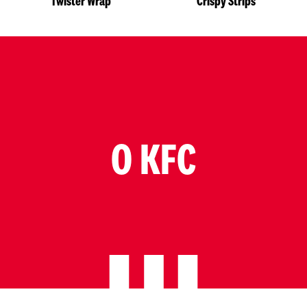
Twister Wrap
Crispy Strips
O KFC